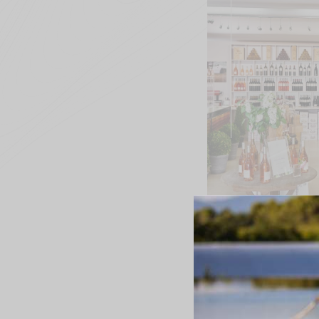
Notre boutique d'art
Vins
Abonnement La Coste
Nos boutiques
ACTUALITÉS
PHOTOS
VI