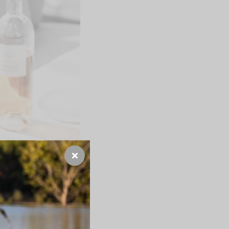
Mallmann
Visite Scolaire
Réservez votre
événement
FR
NTACT
OFFRES
FAQ