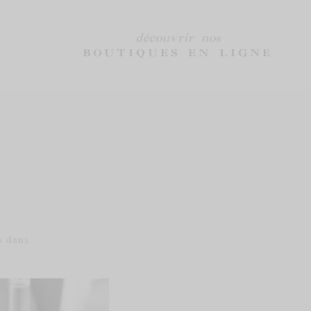
découvrir nos
BOUTIQUES EN LIGNE
AUBERGE LA
GROUPES &
COSTE
ÉVÉNEMENTS
Chambres & Suites
Événement Groupe
s dans
s dans
Restaurant La
Événement Entreprise
Rôtisserie
Célébration & Mariage
Le Bar de l’Auberge
Les 7 feux de Francis