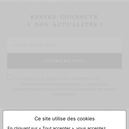
RESTEZ CONNECTÉ
À NOS ACTUALITÉS !
j'accepte la
politique de confidentialité
CE SITE EST PROTÉGÉ PAR RECAPTCHA. LES
RÈGLES DE
CONFIDENTIALITÉ
ET LES
CONDITIONS D'UTILISATION
DE GOOGLE
S'APPLIQUENT.
Ce site utilise des cookies
En cliquant sur « Tout accepter », vous acceptez