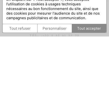
l’utilisation de cookies à usages techniques
nécessaires au bon fonctionnement du site, ainsi que
des cookies pour mesurer l'audience du site et de nos
campagnes publicitaires et de communication.
2750 ROUTE DE LA CRIDE
Tout refuser
Personnaliser
Tout accepter
13610
LE PUY-SAINTE-RÉPARADE
TÉL. :
+33 4 42 61 89 98
CONTACT@CHATEAU-LA-COSTE.COM
SUIVEZ-NOUS