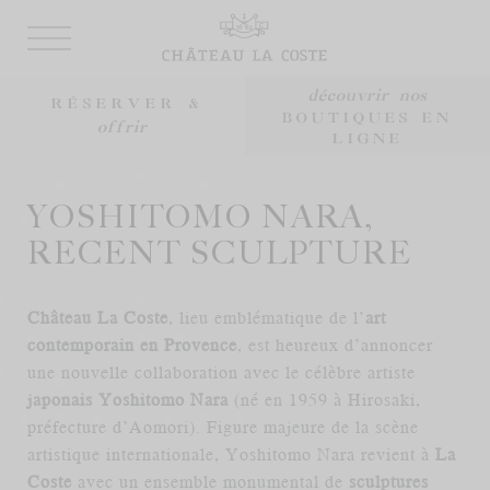
découvrir nos
RÉSERVER &
BOUTIQUES EN
offrir
LIGNE
visitez
réservez
réservez
visitez
offrir
réservez
UN COFFRET CADEAU
PARCOURS ART ET ARCHITECTURE
LE DOMAINE DU VIN
VOTRE TABLE
VOTRE SÉJOUR
VOTRE ÉVÈNEMENT
YOSHITOMO NARA,
RECENT SCULPTURE
Château La Coste
, lieu emblématique de l’
art
contemporain en Provence
, est heureux d’annoncer
une nouvelle collaboration avec le célèbre artiste
japonais Yoshitomo Nara
(né en 1959 à Hirosaki,
préfecture d’Aomori). Figure majeure de la scène
artistique internationale, Yoshitomo Nara revient à
La
Coste
avec un ensemble monumental de
sculptures