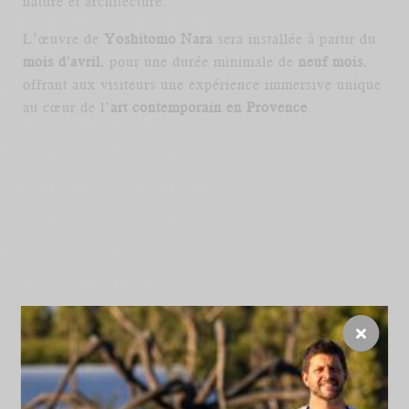
nature et architecture.
L’œuvre de
Yoshitomo Nara
sera installée à partir du
mois d'avril
, pour une durée minimale de
neuf mois
,
offrant aux visiteurs une expérience immersive unique
FR
EN
au cœur de l’
art contemporain en Provence
.